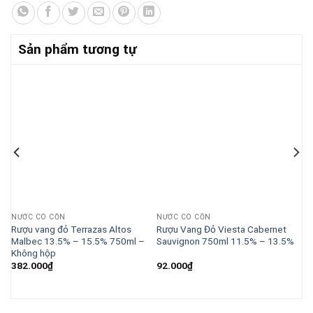
Sản phẩm tương tự
NƯỚC CÓ CỒN
NƯỚC CÓ CỒN
Rượu vang đỏ Terrazas Altos
Rượu Vang Đỏ Viesta Cabernet
%
Malbec 13.5% – 15.5% 750ml –
Sauvignon 750ml 11.5% – 13.5%
Không hộp
382.000
₫
92.000
₫