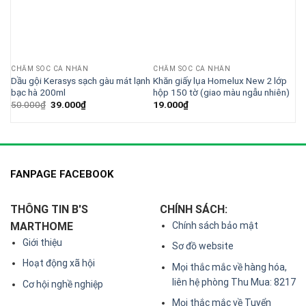
CHĂM SÓC CÁ NHÂN
CHĂM SÓC CÁ NHÂN
Dầu gội Kerasys sạch gàu mát lạnh
Khăn giấy lụa Homelux New 2 lớp
bạc hà 200ml
hộp 150 tờ (giao màu ngẫu nhiên)
Giá
Giá
50.000
₫
39.000
₫
19.000
₫
gốc
hiện
là:
tại
50.000₫.
là:
39.000₫.
FANPAGE FACEBOOK
THÔNG TIN B'S
CHÍNH SÁCH:
MARTHOME
Chính sách bảo mật
Giới thiệu
Sơ đồ website
Hoạt động xã hội
Mọi thắc mắc về hàng hóa,
liên hệ phòng Thu Mua: 8217
Cơ hội nghề nghiệp
Mọi thắc mắc về Tuyển