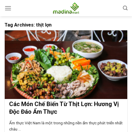
Skip
to
content
Tag Archives:
thịt lợn
Các Món Chế Biến Từ Thịt Lợn: Hương Vị
Độc Đáo Ẩm Thực
Ẩm thực Việt Nam là một trong những nền ẩm thực phát triển nhất
châu ...