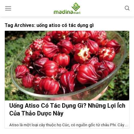
Skip
to
content
Tag Archives:
uống atiso có tác dụng gì
Uống Atiso Có Tác Dụng Gì? Những Lợi Ích
Của Thảo Dược Này
Atiso là một loại cây thuộc họ Cúc, có nguồn gốc từ châu Phi. Cây ...