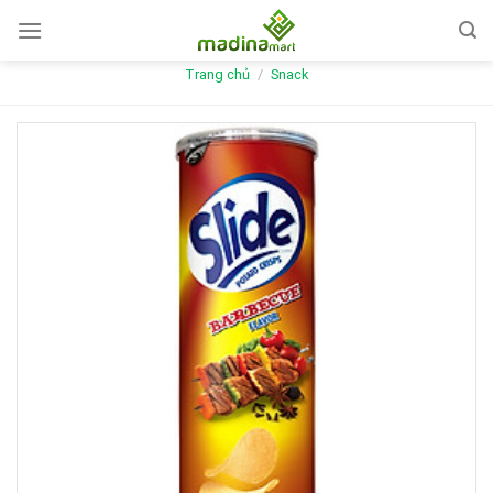
Skip
to
content
Trang chủ
/
Snack