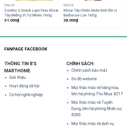
SNACK
SNACK
I
Combo 2 Snack Lays Stax Khoai
Khoai Tây Chiên Slide Kinh Đô vị
Tây Miếng Vị Tự Nhiên 160g
Barbecue Lon 160g
51.000
₫
38.000
₫
FANPAGE FACEBOOK
THÔNG TIN B'S
CHÍNH SÁCH:
MARTHOME
Chính sách bảo mật
Giới thiệu
Sơ đồ website
Hoạt động xã hội
Mọi thắc mắc về hàng hóa,
liên hệ phòng Thu Mua: 8217
Cơ hội nghề nghiệp
Mọi thắc mắc về Tuyển
Dụng, liên hệ phòng Nhân sự:
8300
Mọi thắc mắc về dịch vụ