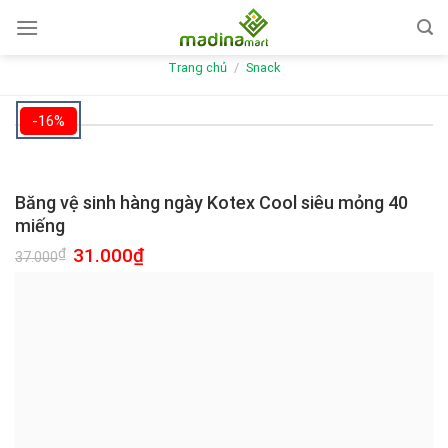
Skip
to
content
Trang chủ
/
Snack
-16%
Băng vệ sinh hàng ngày Kotex Cool siêu mỏng 40
miếng
Giá
31.000
₫
Giá
₫
37.000
gốc
hiện
là:
tại
37.000₫.
là:
31.000₫.