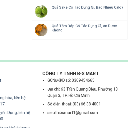
Quả Sake Có Tác Dụng Gì, Bao Nhiêu Calo?
Quả Tầm Bóp Có Tác Dụng Gì, Ăn Được
Không
CÔNG TY TNHH B-S MART
t
GCNĐKKD số: 0309454665
Địa chỉ: 63 Trần Quang Diệu, Phường 13,
Quận 3, TP. Hồ Chí Minh
g hóa, liên hệ
217
Số điện thoại: (03) 66 38 4001
yển Dụng, liên hệ
sieuthibsmart1@gmail.com
00
ch vụ khách hàng,