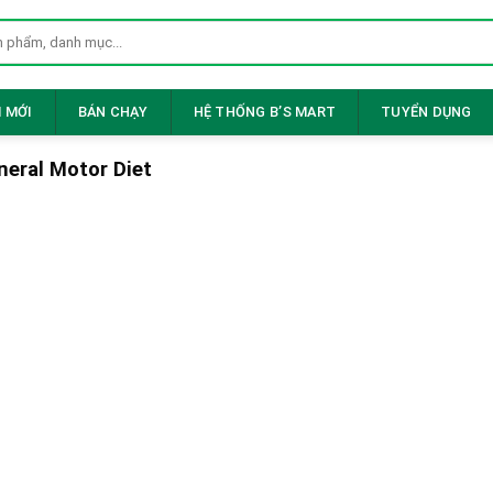
 MỚI
BÁN CHẠY
HỆ THỐNG B’S MART
TUYỂN DỤNG
neral Motor Diet