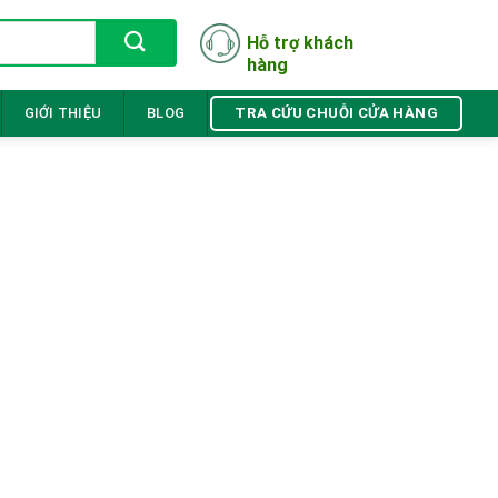
Hỗ trợ khách
hàng
TRA CỨU CHUỖI CỬA HÀNG
GIỚI THIỆU
BLOG