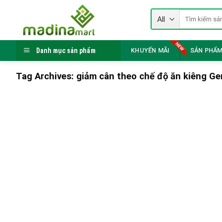
Skip
Tìm
to
kiếm:
content
Danh mục sản phẩm
KHUYẾN MÃI
SẢN PHẨM
Tag Archives:
giảm cân theo chế độ ăn kiêng Ge