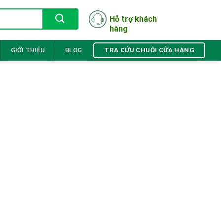
Hỗ trợ khách
hàng
TRA CỨU CHUỖI CỬA HÀNG
GIỚI THIỆU
BLOG