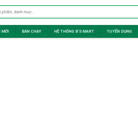
 MỚI
BÁN CHẠY
HỆ THỐNG B’S MART
TUYỂN DỤNG