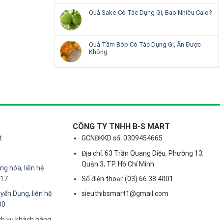
Quả Sake Có Tác Dụng Gì, Bao Nhiêu Calo?
Quả Tầm Bóp Có Tác Dụng Gì, Ăn Được
Không
CÔNG TY TNHH B-S MART
t
GCNĐKKD số: 0309454665
Địa chỉ: 63 Trần Quang Diệu, Phường 13,
Quận 3, TP. Hồ Chí Minh
g hóa, liên hệ
217
Số điện thoại: (03) 66 38 4001
yển Dụng, liên hệ
sieuthibsmart1@gmail.com
00
ch vụ khách hàng,