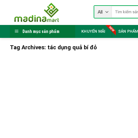
Skip
Tìm
to
kiếm:
content
Danh mục sản phẩm
KHUYẾN MÃI
SẢN PHẨM
Tag Archives:
tác dụng quả bí đỏ