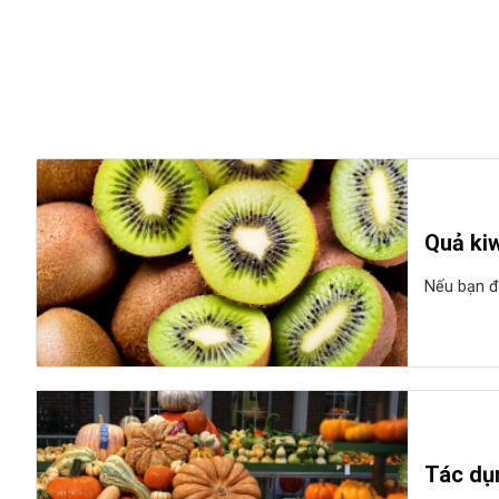
Quả kiw
Nếu bạn đa
Tác dụn