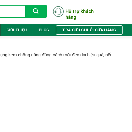
Hỗ trợ khách
hàng
TRA CỨU CHUỖI CỬA HÀNG
GIỚI THIỆU
BLOG
 dụng kem chống nắng đúng cách mới đem lại hiệu quả, nếu