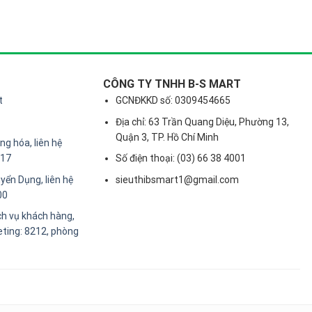
CÔNG TY TNHH B-S MART
t
GCNĐKKD số: 0309454665
Địa chỉ: 63 Trần Quang Diệu, Phường 13,
Quận 3, TP. Hồ Chí Minh
g hóa, liên hệ
217
Số điện thoại: (03) 66 38 4001
yển Dụng, liên hệ
sieuthibsmart1@gmail.com
00
ch vụ khách hàng,
eting: 8212, phòng