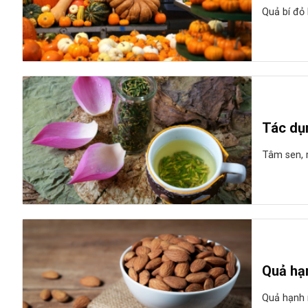
Quả bí đỏ 
Tác dụ
Tâm sen, m
Quả hạn
Quả hạnh n