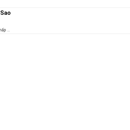
 Sao
ấp ...