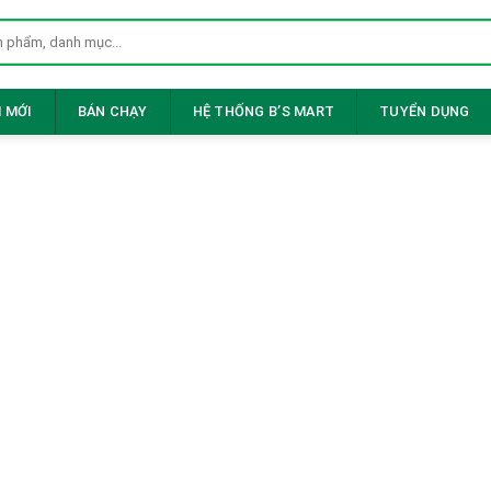
 MỚI
BÁN CHẠY
HỆ THỐNG B’S MART
TUYỂN DỤNG