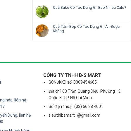
Quả Sake Có Tác Dụng Gì, Bao Nhiêu Calo?
Quả Tầm Bóp Có Tác Dụng Gì, Ăn Được
Không
CÔNG TY TNHH B-S MART
t
GCNĐKKD số: 0309454665
Địa chỉ: 63 Trần Quang Diệu, Phường 13,
Quận 3, TP. Hồ Chí Minh
g hóa, liên hệ
217
Số điện thoại: (03) 66 38 4001
yển Dụng, liên hệ
sieuthibsmart1@gmail.com
00
ch vụ khách hàng,