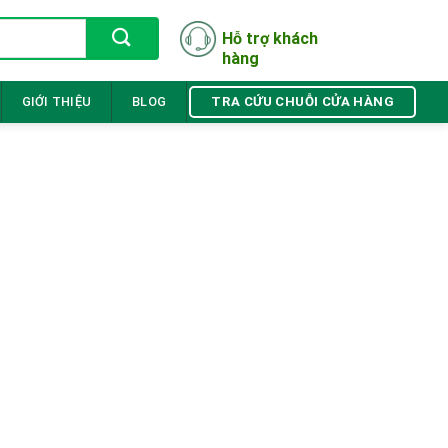
Hỗ trợ khách
hàng
TRA CỨU CHUỖI CỬA HÀNG
GIỚI THIỆU
BLOG