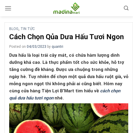
Skip
to
content
BLOG
TIN TỨC
,
Cách Chọn Qủa Dưa Hấu Tươi Ngon
Posted on
04/03/2023
by
quantri
Dưa hấu là loại trái cây mát, có chứa hàm lượng dinh
dưỡng khá cao. Là thực phẩm tốt cho sức khỏe, hỗ trợ
tăng cường đề kháng. Được ưa chuộng trong những
ngày hè. Tuy nhiên để chọn một quả dưa hấu ruột già, vỏ
mỏng ngon ngọt thì không phải ai cũng biết. Hôm nay
cùng cửa hàng Tiện Lợi B’Mart tìm hiểu về
cách chọn
quả dưa hấu tươi ngon
nhé.