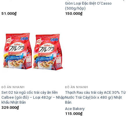
Giòn Loại Đặc Biệt O’Casso
(500g/hộp)
51.000
₫
150.000
₫
ĐỒ ĂN NHANH
ĐỒ ĂN NHANH
Set 02 túi ngũ cốc trái cây ăn liền
Thạch Rau câu trái cây ACE 30% Từ
Calbee (gói đỏ) – Loại 482gr – Nhập
Nước Trái Cây(Gói x 480 gr) Nhật
khẩu Nhật Bản
Bản.
329.000
₫
Ace Bakery
115.000
₫