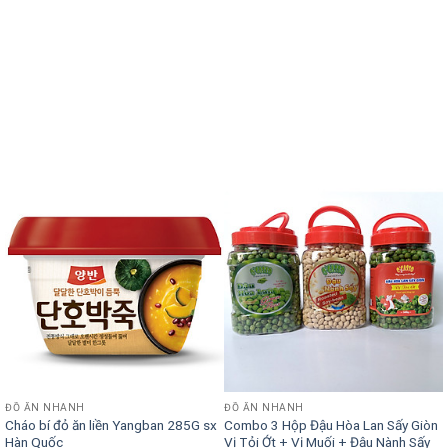
ĐỒ ĂN NHANH
ĐỒ ĂN NHANH
Cháo bí đỏ ăn liền Yangban 285G sx
Combo 3 Hộp Đậu Hòa Lan Sấy Giòn
Hàn Quốc
Vị Tỏi Ớt + Vị Muối + Đậu Nành Sấy