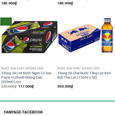
185.000
₫
185.000
₫
-47%
NƯỚC GIẢI KHÁT KHÔNG CỒN
NƯỚC GIẢI KHÁT KHÔNG CỒN
Thùng 24 Lon Nước Ngọt Có Gas
Thùng 50 Chai Nước Tăng Lực Red
Pepsi Vị Chanh Không Calo
Bull Thái Lan (150ml x 50)
(330ml/Lon)
Giá
Giá
220.000
₫
117.000
₫
550.000
₫
gốc
hiện
là:
tại
220.000₫.
là:
117.000₫.
FANPAGE FACEBOOK