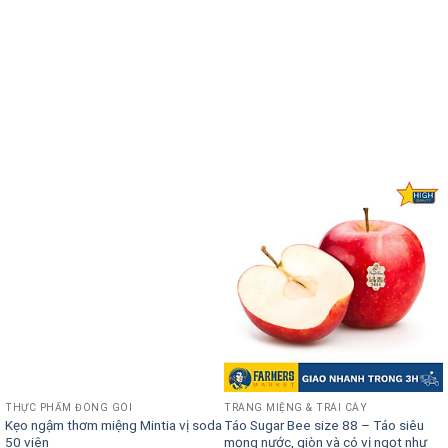
THỰC PHẨM ĐÓNG GÓI
TRÁNG MIỆNG & TRÁI CÂY
Kẹo ngậm thơm miệng Mintia vị soda
Táo Sugar Bee size 88 – Táo siêu
50 viên
mọng nước, giòn và có vị ngọt như