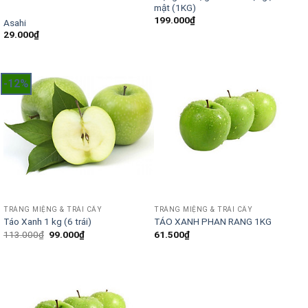
mật (1KG)
199.000
₫
Asahi
29.000
₫
-12%
TRÁNG MIỆNG & TRÁI CÂY
TRÁNG MIỆNG & TRÁI CÂY
Táo Xanh 1 kg (6 trái)
TÁO XANH PHAN RANG 1KG
Giá
Giá
113.000
₫
99.000
₫
61.500
₫
gốc
hiện
là:
tại
113.000₫.
là:
99.000₫.