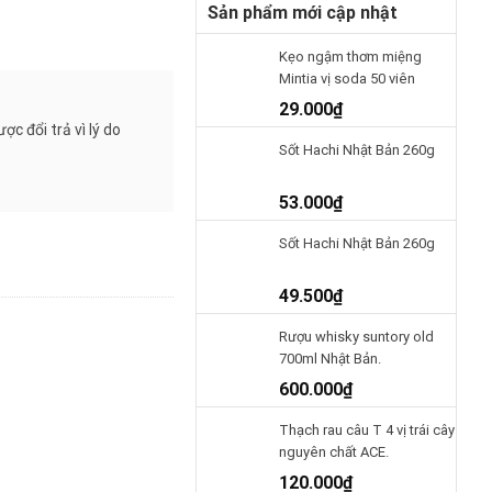
Sản phẩm mới cập nhật
Kẹo ngậm thơm miệng
Mintia vị soda 50 viên
29.000
₫
c đổi trả vì lý do
Sốt Hachi Nhật Bản 260g
53.000
₫
Sốt Hachi Nhật Bản 260g
49.500
₫
Rượu whisky suntory old
700ml Nhật Bản.
600.000
₫
Thạch rau câu T 4 vị trái cây
nguyên chất ACE.
120.000
₫