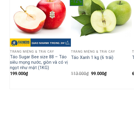
-12%
TRÁNG MIỆNG & TRÁI CÂY
TRÁNG MIỆNG & TRÁI CÂY
T
Táo Sugar Bee size 88 – Táo
Táo Xanh 1 kg (6 trái)
siêu mọng nước, giòn và có vị
ngọt như mật (1KG)
Giá
Giá
199.000
₫
113.000
₫
99.000
₫
gốc
hiện
là:
tại
113.000₫.
là:
99.000₫.