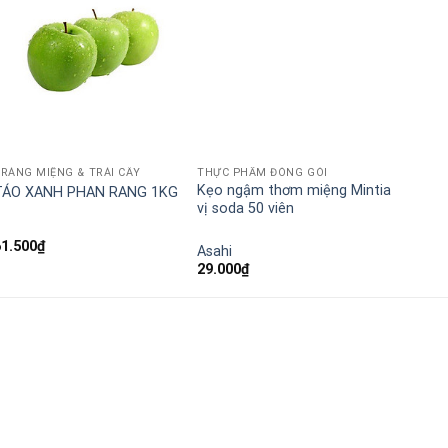
RÁNG MIỆNG & TRÁI CÂY
THỰC PHẨM ĐÓNG GÓI
Kẹo ngậm thơm miệng Mintia
TÁO XANH PHAN RANG 1KG
vị soda 50 viên
61.500
₫
Asahi
29.000
₫