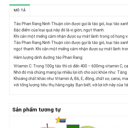
MÔ TẢ
Táo Phan Rang Ninh Thuận còn được gọi là táo gió, loại táo xan
Đặc điểm của loại quả này đó là vị giòn, ngọt thanh.
Khi cắn một miếng cảm nhận được sự mát lành trong cổ họng và 
Táo Phan Rang Ninh Thuận còn được gọi là táo gió, loại táo xanh
ngọt thanh. Khi cắn một miếng cảm nhận được sự mát lành trong
Hàm lượng dinh dưỡng táo Phan Rang:
Vitamin C: Trong 100g táo thì có đến 400 – 600mg vitamin C, c
Nhờ đó mà chúng mang lại nhiều lợi ích cho sức khỏe như: Tăng 
Khoáng chất khác như Vitamin A, B6, E, đồng, chất xơ, canxi, ma
với tổng lượng tiêu thụ hằng ngày. Bạn biết, với lợi ích này của t
Sản phẩm tương tự