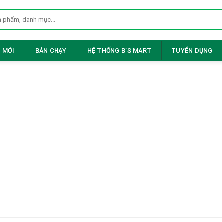
 MỚI
BÁN CHẠY
HỆ THỐNG B’S MART
TUYỂN DỤNG