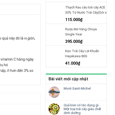
Thạch Rau câu trái cây ACE
30% Từ Nước Trái Cây(Gói x
480 gr) Nhật Bản.
115.000
₫
Rượu Mơ Vàng Choya
Single Year
quả này đó là vị giòn,
650Ml(4905846117966).
395.000
₫
Kẹo Trái Cây Lợi Khuẩn
Hayakawa 80G
 vitamin C hằng ngày.
41.000
₫
êu hó
hấp, ít hơn đến 3% so
Bài viết mới cập nhật
Mont-Saint-Michel
Quả kiwi có tác dụng gì-
Một loại trái cây giàu chất
dinh dưỡng