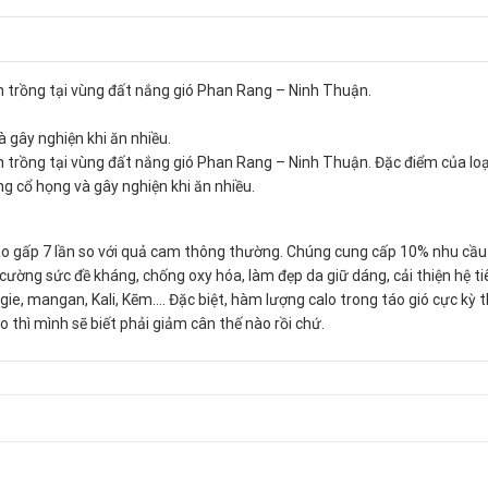
h trồng tại vùng đất nắng gió Phan Rang – Ninh Thuận.
gây nghiện khi ăn nhiều.
 trồng tại vùng đất nắng gió Phan Rang – Ninh Thuận. Đặc điểm của loại 
 cổ họng và gây nghiện khi ăn nhiều.
ao gấp 7 lần so với quả cam thông thường. Chúng cung cấp 10% nhu cầu
cường sức đề kháng, chống oxy hóa, làm đẹp da giữ dáng, cải thiện hệ ti
gie, mangan, Kali, Kẽm…. Đặc biệt, hàm lượng calo trong táo gió cực kỳ t
áo thì mình sẽ biết phải giảm cân thế nào rồi chứ.