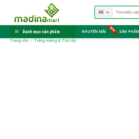
Skip
Tìm
to
kiếm:
content
Danh mục sản phẩm
KHUYẾN MÃI
SẢN PHẨM
Trang chủ
/
Tráng miệng & Trái cây