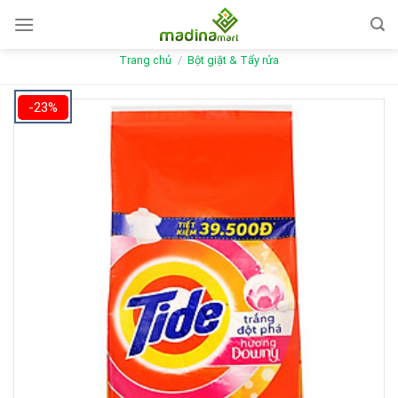
Skip
to
content
Trang chủ
/
Bột giặt & Tẩy rửa
-23%