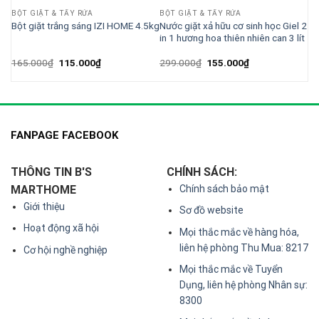
BỘT GIẶT & TẨY RỬA
BỘT GIẶT & TẨY RỬA
Hoa
Nước giặt xả hữu cơ sinh học Giel 2
Bột giặt trắng sáng IZI HOME 4.5kg
ức
in 1 hương hoa thiên nhiên can 3 lít
Giá
Giá
Giá
Giá
165.000
₫
115.000
₫
299.000
₫
155.000
₫
gốc
hiện
gốc
hiện
là:
tại
là:
tại
165.000₫.
là:
299.000₫.
là:
115.000₫.
155.000₫.
FANPAGE FACEBOOK
THÔNG TIN B'S
CHÍNH SÁCH:
MARTHOME
Chính sách bảo mật
Giới thiệu
Sơ đồ website
Hoạt động xã hội
Mọi thắc mắc về hàng hóa,
liên hệ phòng Thu Mua: 8217
Cơ hội nghề nghiệp
Mọi thắc mắc về Tuyển
Dụng, liên hệ phòng Nhân sự:
8300