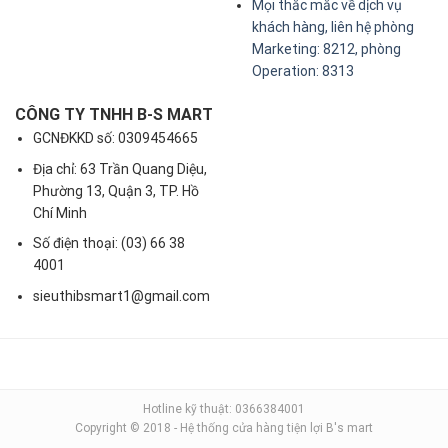
Mọi thắc mắc về dịch vụ
khách hàng, liên hệ phòng
Marketing: 8212, phòng
Operation: 8313
CÔNG TY TNHH B-S MART
GCNĐKKD số: 0309454665
Địa chỉ: 63 Trần Quang Diệu,
Phường 13, Quận 3, TP. Hồ
Chí Minh
Số điện thoại: (03) 66 38
4001
sieuthibsmart1@gmail.com
Hotline kỹ thuật: 0366384001
Copyright © 2018 - Hệ thống cửa hàng tiện lợi B's mart