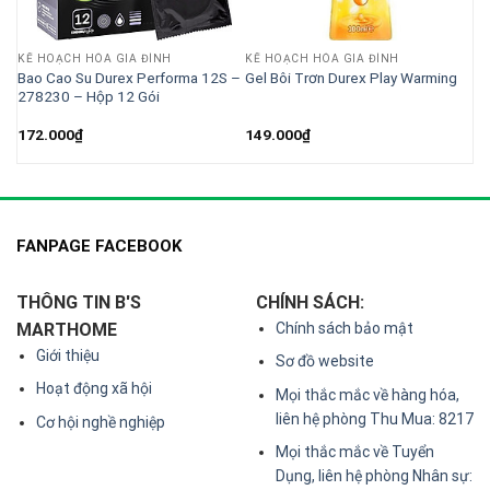
KẾ HOẠCH HÓA GIA ĐÌNH
KẾ HOẠCH HÓA GIA ĐÌNH
ái
Bao Cao Su Durex Performa 12S –
Gel Bôi Trơn Durex Play Warming
12
278230 – Hộp 12 Gói
172.000
₫
149.000
₫
FANPAGE FACEBOOK
THÔNG TIN B'S
CHÍNH SÁCH:
MARTHOME
Chính sách bảo mật
Giới thiệu
Sơ đồ website
Hoạt động xã hội
Mọi thắc mắc về hàng hóa,
liên hệ phòng Thu Mua: 8217
Cơ hội nghề nghiệp
Mọi thắc mắc về Tuyển
Dụng, liên hệ phòng Nhân sự: