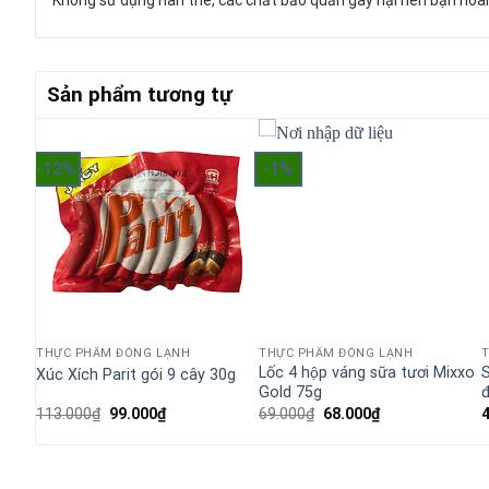
Không sử dụng hàn the, các chất bảo quản gây hại nên bạn hoàn
Sản phẩm tương tự
-12%
-1%
THỰC PHẨM ĐÔNG LẠNH
THỰC PHẨM ĐÔNG LẠNH
 (16
Lốc 4 hộp váng sữa tươi Mixxo
S
Xúc Xích Parit gói 9 cây 30g
Gold 75g
đ
Giá
Giá
Giá
Giá
113.000
₫
99.000
₫
69.000
₫
68.000
₫
gốc
hiện
gốc
hiện
là:
tại
là:
tại
113.000₫.
là:
69.000₫.
là:
99.000₫.
68.000₫.