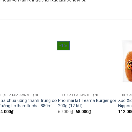
 toàn yên tâm khi lựa chọn xúc xích xông khói.
-1%
THỰC PHẨM ĐÔNG LẠNH
THỰC PHẨM ĐÔNG LẠNH
THỰC P
ữa chua uống thanh trùng có
Phô mai lát Teama Burger gói
Xúc Xí
ường Lothamilk chai 880ml
200g (12 lát)
Nippon
Giá
Giá
44.000
₫
69.000
₫
68.000
₫
112.00
gốc
hiện
là:
tại
69.000₫.
là:
68.000₫.