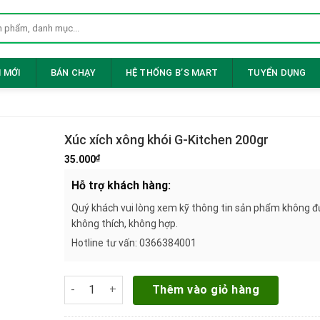
 MỚI
BÁN CHẠY
HỆ THỐNG B’S MART
TUYỂN DỤNG
Xúc xích xông khói G-Kitchen 200gr
₫
35.000
Hỗ trợ khách hàng:
Quý khách vui lòng xem kỹ thông tin sản phẩm không đượ
không thích, không hợp.
Hotline tư vấn: 0366384001
Xúc xích xông khói G-Kitchen 200gr số lượng
Thêm vào giỏ hàng