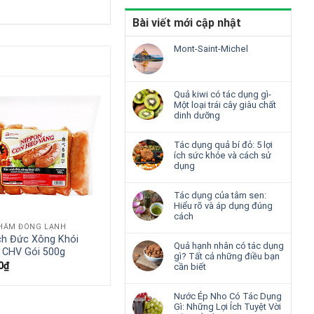
Bài viết mới cập nhật
Mont-Saint-Michel
Quả kiwi có tác dụng gì-
Một loại trái cây giàu chất
dinh dưỡng
Tác dụng quả bí đỏ: 5 lợi
ích sức khỏe và cách sử
dụng
Tác dụng của tâm sen:
Hiểu rõ và áp dụng đúng
cách
HẨM ĐÔNG LẠNH
ch Đức Xông Khói
Quả hạnh nhân có tác dụng
 CHV Gói 500g
gì? Tất cả những điều bạn
0
₫
cần biết
Nước Ép Nho Có Tác Dụng
Gì: Những Lợi Ích Tuyệt Vời