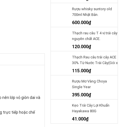
Rượu whisky suntory old
700ml Nhật Bản.
600.000
₫
Thạch rau câu T 4 vị trái cây
nguyên chất ACE.
120.000
₫
Thạch Rau câu trái cây ACE
30% Từ Nước Trái Cây(Gói x
480 gr) Nhật Bản.
115.000
₫
Rượu Mơ Vàng Choya
Single Year
650Ml(4905846117966).
395.000
₫
o nên lớp vỏ giòn dai và
Kẹo Trái Cây Lợi Khuẩn
Hayakawa 80G
g trực tiếp hoặc chế
41.000
₫