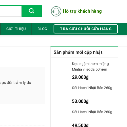
Hỗ trợ khách hàng
TRA CỨU CHUỖI CỬA HÀNG
GIỚI THIỆU
BLOG
Sản phẩm mới cập nhật
Kẹo ngậm thơm miệng
Mintia vị soda 50 viên
29.000
₫
c đổi trả vì lý do
Sốt Hachi Nhật Bản 260g
53.000
₫
Sốt Hachi Nhật Bản 260g
49.500
₫