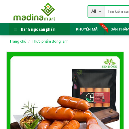
Skip
Tìm
to
kiếm:
content
Danh mục sản phẩm
KHUYẾN MÃI
SẢN PHẨM
Trang chủ
/
Thực phẩm đông lạnh