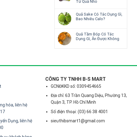
Từ Quả Nho
Quả Sake Có Tác Dụng Gì,
Bao Nhiêu Calo?
Quả Tầm Bóp Có Tác
Dụng Gì, Ăn Được Không
CÔNG TY TNHH B-S MART
t
GCNĐKKD số: 0309454665
Địa chỉ: 63 Trần Quang Diệu, Phường 13,
Quận 3, TP. Hồ Chí Minh
g hóa, liên hệ
217
Số điện thoại: (03) 66 38 4001
yển Dụng, liên hệ
sieuthibsmart1@gmail.com
00
ch vụ khách hàng,