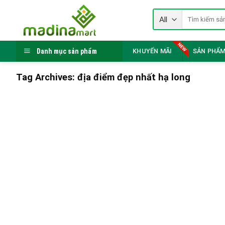
Skip
Tìm
to
kiếm:
content
Danh mục sản phẩm
KHUYẾN MÃI
SẢN PHẨM
Tag Archives:
địa điểm đẹp nhất hạ long