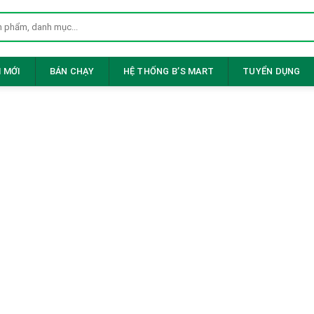
 MỚI
BÁN CHẠY
HỆ THỐNG B’S MART
TUYỂN DỤNG