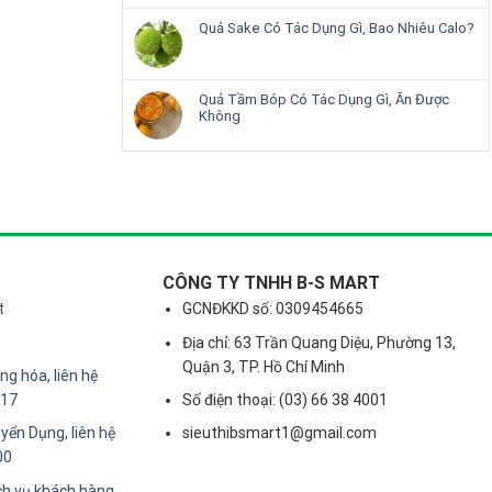
Quả Sake Có Tác Dụng Gì, Bao Nhiêu Calo?
Quả Tầm Bóp Có Tác Dụng Gì, Ăn Được
Không
CÔNG TY TNHH B-S MART
t
GCNĐKKD số: 0309454665
Địa chỉ: 63 Trần Quang Diệu, Phường 13,
Quận 3, TP. Hồ Chí Minh
g hóa, liên hệ
217
Số điện thoại: (03) 66 38 4001
yển Dụng, liên hệ
sieuthibsmart1@gmail.com
00
ch vụ khách hàng,