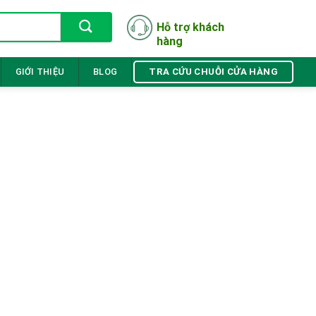
Hỗ trợ khách
hàng
TRA CỨU CHUỖI CỬA HÀNG
GIỚI THIỆU
BLOG