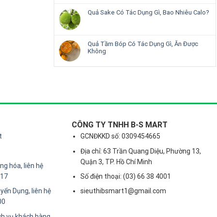
Quả Sake Có Tác Dụng Gì, Bao Nhiêu Calo?
Quả Tầm Bóp Có Tác Dụng Gì, Ăn Được
Không
CÔNG TY TNHH B-S MART
t
GCNĐKKD số: 0309454665
Địa chỉ: 63 Trần Quang Diệu, Phường 13,
Quận 3, TP. Hồ Chí Minh
g hóa, liên hệ
217
Số điện thoại: (03) 66 38 4001
yển Dụng, liên hệ
sieuthibsmart1@gmail.com
00
ch vụ khách hàng,