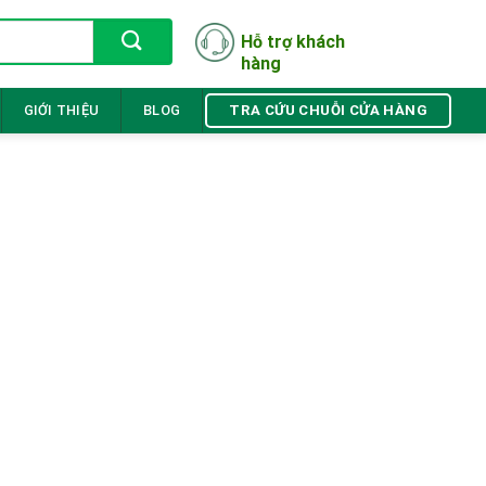
Hỗ trợ khách
hàng
TRA CỨU CHUỖI CỬA HÀNG
GIỚI THIỆU
BLOG