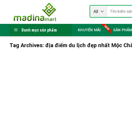
Skip
Tìm
to
kiếm:
content
Danh mục sản phẩm
KHUYẾN MÃI
SẢN PHẨM
Tag Archives:
địa điểm du lịch đẹp nhất Mộc Ch