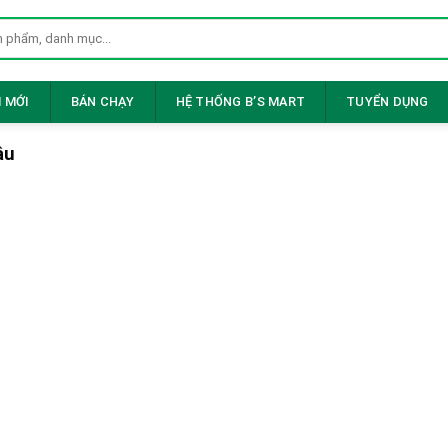
 MỚI
BÁN CHẠY
HỆ THỐNG B’S MART
TUYỂN DỤNG
âu