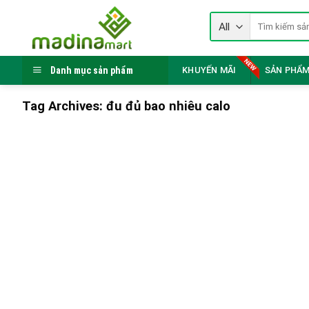
Skip
Tìm
to
kiếm:
content
Danh mục sản phẩm
KHUYẾN MÃI
SẢN PHẨM
Tag Archives:
đu đủ bao nhiêu calo