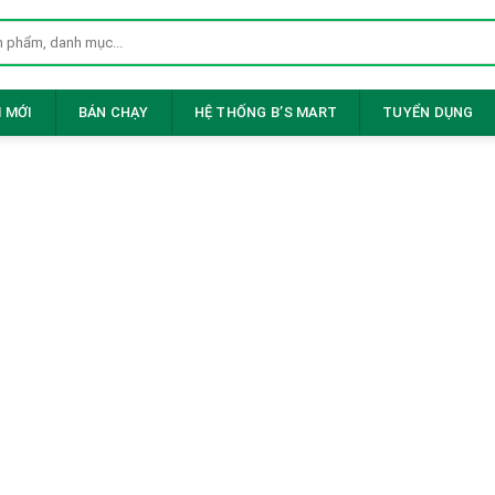
 MỚI
BÁN CHẠY
HỆ THỐNG B’S MART
TUYỂN DỤNG