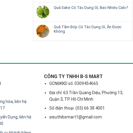
Quả Sake Có Tác Dụng Gì, Bao Nhiêu Calo?
Quả Tầm Bóp Có Tác Dụng Gì, Ăn Được
Không
CÔNG TY TNHH B-S MART
t
GCNĐKKD số: 0309454665
Địa chỉ: 63 Trần Quang Diệu, Phường 13,
Quận 3, TP. Hồ Chí Minh
g hóa, liên hệ
217
Số điện thoại: (03) 66 38 4001
yển Dụng, liên hệ
sieuthibsmart1@gmail.com
00
ch vụ khách hàng,