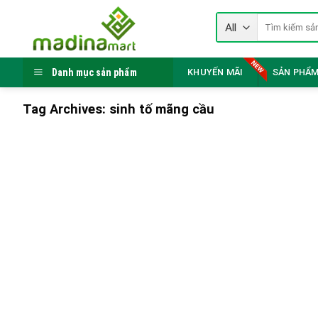
Skip
Tìm
to
kiếm:
content
Danh mục sản phẩm
KHUYẾN MÃI
SẢN PHẨM
Tag Archives:
sinh tố mãng cầu