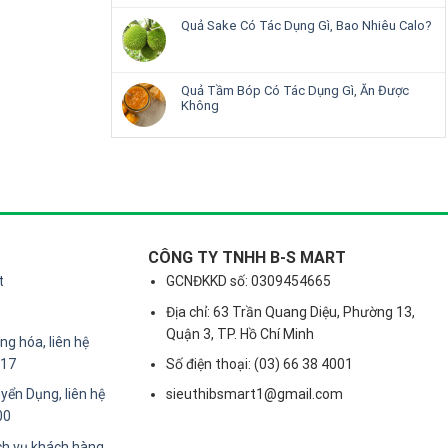
Quả Sake Có Tác Dụng Gì, Bao Nhiêu Calo?
Quả Tầm Bóp Có Tác Dụng Gì, Ăn Được
Không
CÔNG TY TNHH B-S MART
t
GCNĐKKD số: 0309454665
Địa chỉ: 63 Trần Quang Diệu, Phường 13,
Quận 3, TP. Hồ Chí Minh
g hóa, liên hệ
217
Số điện thoại: (03) 66 38 4001
yển Dụng, liên hệ
sieuthibsmart1@gmail.com
00
ch vụ khách hàng,