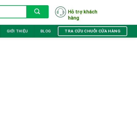
Hỗ trợ khách
hàng
TRA CỨU CHUỖI CỬA HÀNG
GIỚI THIỆU
BLOG