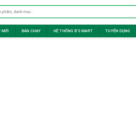
 MỚI
BÁN CHẠY
HỆ THỐNG B’S MART
TUYỂN DỤNG