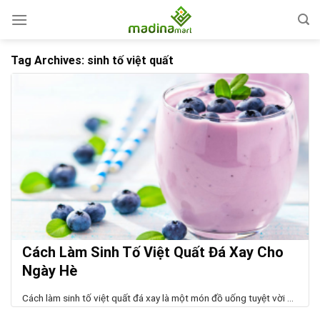
Skip
to
content
Tag Archives:
sinh tố việt quất
Cách Làm Sinh Tố Việt Quất Đá Xay Cho
Ngày Hè
Cách làm sinh tố việt quất đá xay là một món đồ uống tuyệt vời ...