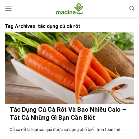
Skip
to
content
Tag Archives:
tác dụng củ cà rốt
Tác Dụng Củ Cà Rốt Và Bao Nhiêu Calo –
Tất Cả Những Gì Bạn Cần Biết
Củ cà rốt là loại rau quả được sử dụng phổ biến trên toàn thế ...