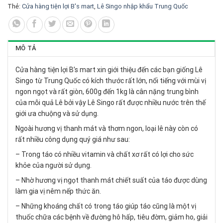
Thẻ:
Cửa hàng tiện lợi B's mart
,
Lê Singo nhập khẩu Trung Quốc
MÔ TẢ
Cửa hàng tiện lợi B’s mart xin giới thiệu đến các bạn giống Lê
Singo từ Trung Quốc có kích thước rất lớn, nổi tiếng với mùi vị
ngon ngọt và rất giòn, 600g đến 1kg là cân nặng trung bình
của mỗi quả Lê bởi vậy Lê Singo rất được nhiều nước trên thế
giới ưa chuộng và sử dụng.
Ngoài hương vị thanh mát và thơm ngon, loại lê này còn có
rất nhiều công dụng quý giá như sau:
– Trong táo có nhiều vitamin và chất xơ rất có lợi cho sức
khỏe của người sử dụng.
– Nhờ hương vị ngọt thanh mát chiết suất của táo được dùng
làm gia vị nêm nếp thức ăn.
– Những khoáng chất có trong táo giúp táo cũng là một vị
thuốc chữa các bệnh về đường hô hấp, tiêu đờm, giảm ho, giải