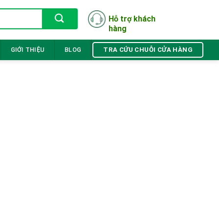
Hỗ trợ khách
hàng
TRA CỨU CHUỖI CỬA HÀNG
GIỚI THIỆU
BLOG