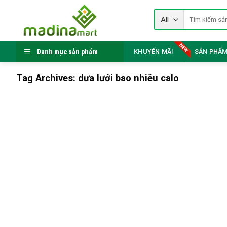
Skip
Tìm
to
kiếm:
content
Danh mục sản phẩm
KHUYẾN MÃI
SẢN PHẨM
Tag Archives:
dưa lưới bao nhiêu calo