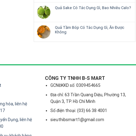
Quả Sake Có Tác Dụng Gì, Bao Nhiêu Calo?
Quả Tầm Bóp Có Tác Dụng Gì, Ăn Được
Không
CÔNG TY TNHH B-S MART
t
GCNĐKKD số: 0309454665
Địa chỉ: 63 Trần Quang Diệu, Phường 13,
Quận 3, TP. Hồ Chí Minh
g hóa, liên hệ
217
Số điện thoại: (03) 66 38 4001
yển Dụng, liên hệ
sieuthibsmart1@gmail.com
00
ch vụ khách hàng,