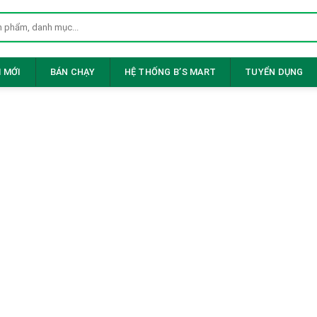
 MỚI
BÁN CHẠY
HỆ THỐNG B’S MART
TUYỂN DỤNG