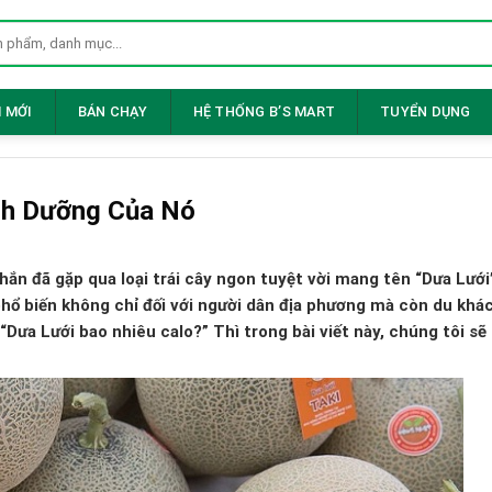
 MỚI
BÁN CHẠY
HỆ THỐNG B’S MART
TUYỂN DỤNG
inh Dưỡng Của Nó
n đã gặp qua loại trái cây ngon tuyệt vời mang tên “Dưa Lưới”
hổ biến không chỉ đối với người dân địa phương mà còn du khác
 “Dưa Lưới bao nhiêu calo?” Thì trong bài viết này, chúng tôi s