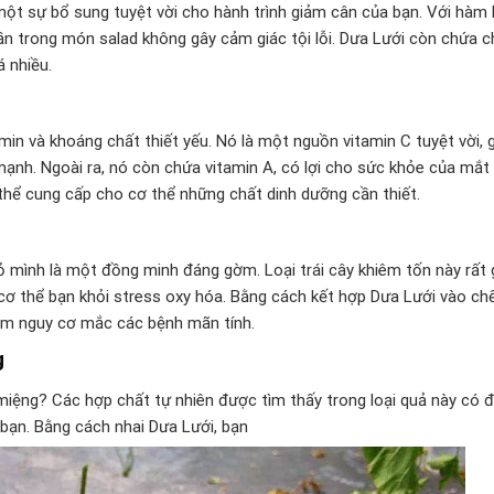
à một sự bổ sung tuyệt vời cho hành trình giảm cân của bạn. Với hàm 
 trong món salad không gây cảm giác tội lỗi. Dưa Lưới còn chứa ch
á nhiều.
in và khoáng chất thiết yếu. Nó là một nguồn vitamin C tuyệt vời, 
nh. Ngoài ra, nó còn chứa vitamin A, có lợi cho sức khỏe của mắt v
thể cung cấp cho cơ thể những chất dinh dưỡng cần thiết.
ỏ mình là một đồng minh đáng gờm. Loại trái cây khiêm tốn này rất 
 cơ thể bạn khỏi stress oxy hóa. Bằng cách kết hợp Dưa Lưới vào ch
ảm nguy cơ mắc các bệnh mãn tính.
g
 miệng? Các hợp chất tự nhiên được tìm thấy trong loại quả này có 
 bạn. Bằng cách nhai Dưa Lưới, bạn