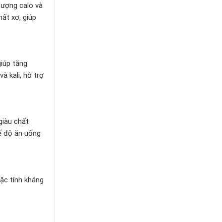
lượng calo và
ất xơ, giúp
giúp tăng
à kali, hỗ trợ
giàu chất
ế độ ăn uống
đặc tính kháng