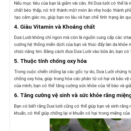
Nếu mục tiêu của bạn là giảm vài cân, thì Dưa lưới có thể l
chất béo thấp, nó trở thành một món ăn nhẹ hoặc thành phần
tạo cảm giác no, giúp bạn no lâu và hạn chế tình trạng ăn qu
4. Giàu Vitamin và Khoáng chất
Dưa Lưới không chỉ ngon mà còn là nguồn cung cấp các vitam
cường hệ thống miễn dịch của bạn và thúc đẩy làn da khỏe mạ
chức năng tim. Bằng cách đưa Dưa Lưới vào bữa ăn, bạn có 
5. Thuộc tính chống oxy hóa
Trong cuộc chiến chống lại các gốc tự do, Dưa Lưới chứng t
chống oxy hóa, giúp trung hòa các phân tử có hại và bảo vệ
của mình, bạn có thể tăng cường sức khỏe của tế bào và gi
6. Tăng cường vệ sinh và sức khỏe răng miện
Bạn có biết rằng Dưa lưới cũng có thể giúp bạn vệ sinh răng
khuẩn, có thể giúp chống lại vi khuẩn có hại trong miệng của