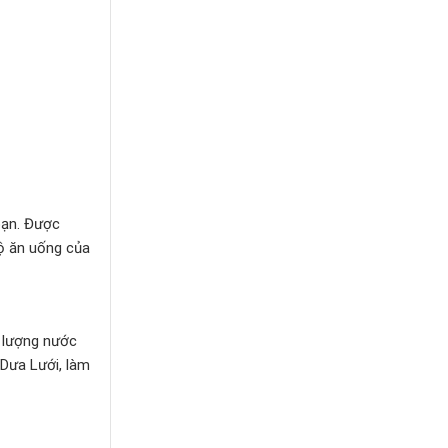
bạn. Được
độ ăn uống của
m lượng nước
 Dưa Lưới, làm