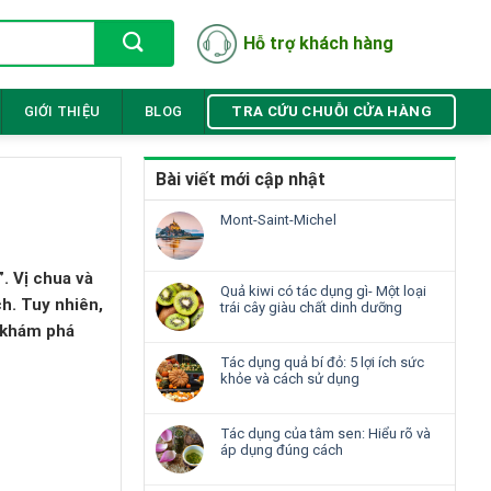
Hỗ trợ khách hàng
TRA CỨU CHUỖI CỬA HÀNG
GIỚI THIỆU
BLOG
Bài viết mới cập nhật
Mont-Saint-Michel
. Vị chua và
Quả kiwi có tác dụng gì- Một loại
h. Tuy nhiên,
trái cây giàu chất dinh dưỡng
ẽ khám phá
Tác dụng quả bí đỏ: 5 lợi ích sức
khỏe và cách sử dụng
Tác dụng của tâm sen: Hiểu rõ và
áp dụng đúng cách