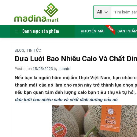
Skip
Tìm
to
kiếm:
content
Danh mục sản phẩm
KHUYẾN MÃI
SẢN PHẨM
BLOG
TIN TỨC
,
Dưa Luới Bao Nhiêu Calo Và Chất D
Posted on
15/05/2023
by
quantri
Nếu bạn là người hâm mộ ẩm thực Việt Nam, bạn chắc chắ
thanh mát của nó làm cho món này trở thành lựa chọn p
nếu bạn quan tâm đến lượng calo bạn tiêu thụ và tự hỏi,
dưa lưới bao nhiêu calo và chất dinh dưỡng của nó.