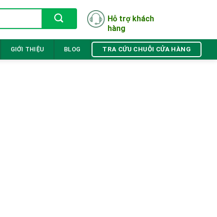
Hỗ trợ khách
hàng
TRA CỨU CHUỖI CỬA HÀNG
GIỚI THIỆU
BLOG