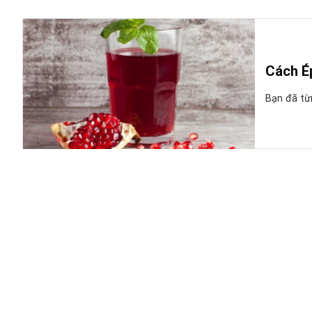
Cách É
Bạn đã từn