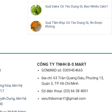
Quả Sake Có Tác Dụng Gì, Bao Nhiêu Calo?
Quả Tầm Bóp Có Tác Dụng Gì, Ăn Được
Không
CÔNG TY TNHH B-S MART
t
GCNĐKKD số: 0309454665
Địa chỉ: 63 Trần Quang Diệu, Phường 13,
Quận 3, TP. Hồ Chí Minh
g hóa, liên hệ
217
Số điện thoại: (03) 66 38 4001
yển Dụng, liên hệ
sieuthibsmart1@gmail.com
00
ch vụ khách hàng,