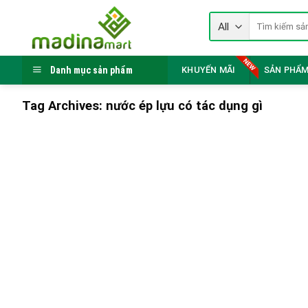
Skip
Tìm
to
kiếm:
content
Danh mục sản phẩm
KHUYẾN MÃI
SẢN PHẨM
Tag Archives:
nước ép lựu có tác dụng gì