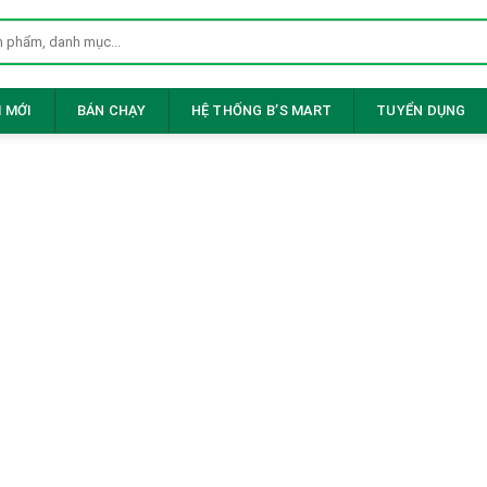
 MỚI
BÁN CHẠY
HỆ THỐNG B’S MART
TUYỂN DỤNG