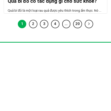
Quả bí đỏ có tác dụng gì cho sức khỏe?
Quả bí đỏ là một loại rau quả được yêu thích trong ẩm thực. Nó ...
1
2
3
4
…
20