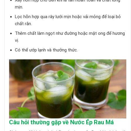
Xay hỗn hợp cho đến khi lá tan hoàn toàn và chất lỏng
mịn.
Lọc hỗn hợp qua rây lưới mịn hoặc vải mỏng để loại bỏ
chất rắn.
Thêm chất làm ngọt như đường hoặc mật ong để hương
vị.
Có thể ướp lạnh và thưởng thức.
Câu hỏi thường gặp về Nước Ép Rau Má