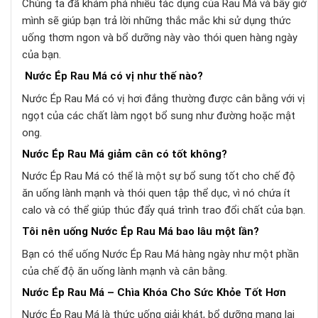
Chúng ta đã khám phá nhiều tác dụng của Rau Má và bây giờ
mình sẽ giúp bạn trả lời những thắc mắc khi sử dụng thức
uống thơm ngon và bổ dưỡng này vào thói quen hàng ngày
của bạn.
Nước Ép Rau Má có vị như thế nào?
Nước Ép Rau Má có vị hơi đắng thường được cân bằng với vị
ngọt của các chất làm ngọt bổ sung như đường hoặc mật
ong.
Nước Ép Rau Má giảm cân có tốt không?
Nước Ép Rau Má có thể là một sự bổ sung tốt cho chế độ
ăn uống lành mạnh và thói quen tập thể dục, vì nó chứa ít
calo và có thể giúp thúc đẩy quá trình trao đổi chất của bạn.
Tôi nên uống Nước Ép Rau Má bao lâu một lần?
Bạn có thể uống Nước Ép Rau Má hàng ngày như một phần
của chế độ ăn uống lành mạnh và cân bằng.
Nước Ép Rau Má – Chìa Khóa Cho Sức Khỏe Tốt Hơn
Nước Ép Rau Má là thức uống giải khát, bổ dưỡng mang lại