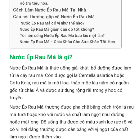
Hỗ trợ tiêu hóa.
Cách Làm Nước Ép Rau Má Tại Nhà
Câu hỏi thường gặp về Nước Ép Rau Má
Nước Ép Rau Má có vị như thế nào?
Nước Ép Rau Má giảm cân có tốt không?
Tôi nên uống Nước Ép Rau Má bao lâu một lần?
Nước Ép Rau Má – Chìa Khóa Cho Sức Khỏe Tốt Hơn
Nước Ép Rau Má là gì?
Nước Ép Rau Má là thức uống giải khát, bổ dưỡng được làm
từ lá cây rau má. Còn được gọi là Centella asiatica hoặc
Gotu Kola, rau má là một loại thảo mộc lâu năm có nguồn
gốc từ châu Á và được sử dụng rộng rãi trong y học cổ
truyền.
Nước Ép Rau Má thường được pha chế bằng cách trộn lá rau
má tươi hoặc khô với nước và chất làm ngọt như đường
hoặc mật ong. Đồ uống thu được có màu xanh lục rực rỡ và
có vị hơi đắng thường được cân bằng với vị ngọt của chất
làm ngọt được thêm vào.