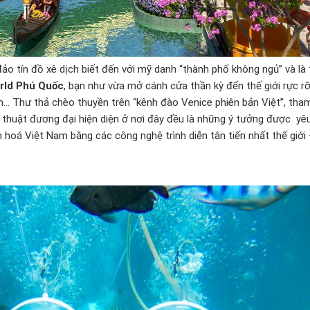
o tín đồ xê dịch biết đến với mỹ danh “thành phố không ngủ” và là
rld Phú Quốc
, bạn như vừa mở cánh cửa thần kỳ đến thế giới rực 
sắm… Thư thả chèo thuyền trên “kênh đào Venice phiên bản Việt”, th
thuật đương đại hiện diện ở nơi đây đều là những ý tưởng được yê
n hoá Việt Nam bằng các công nghệ trình diễn tân tiến nhất thế giớ