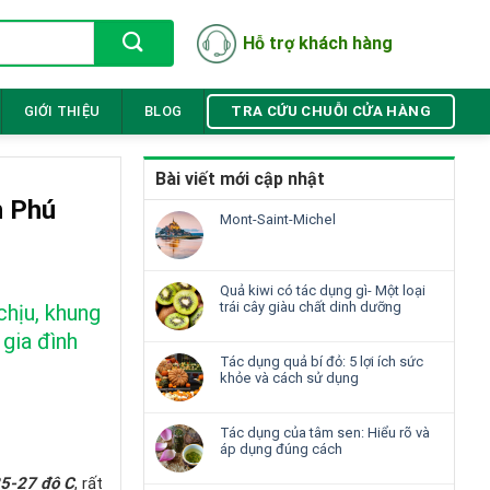
Hỗ trợ khách hàng
TRA CỨU CHUỖI CỬA HÀNG
GIỚI THIỆU
BLOG
Bài viết mới cập nhật
h Phú
Mont-Saint-Michel
Quả kiwi có tác dụng gì- Một loại
trái cây giàu chất dinh dưỡng
chịu, khung
gia đình
Tác dụng quả bí đỏ: 5 lợi ích sức
khỏe và cách sử dụng
Tác dụng của tâm sen: Hiểu rõ và
áp dụng đúng cách
5-27 độ C
, rất