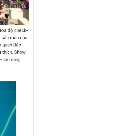
 toạ độ check-
rỡ sắc màu của
am quan Bảo
u thích. Show
i – sẽ mang