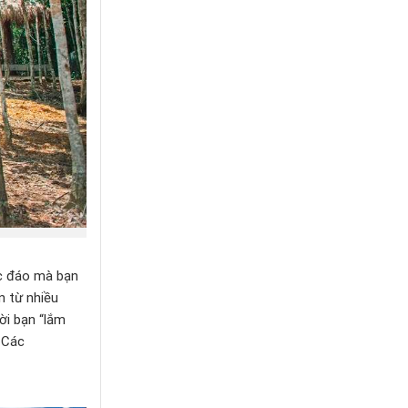
ộc đáo mà bạn
n từ nhiều
ời bạn “lắm
 Các