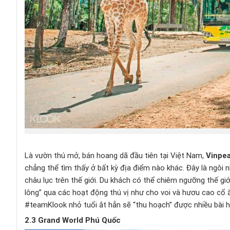
Là vườn thú mở, bán hoang dã đầu tiên tại Việt Nam,
Vinpea
chẳng thể tìm thấy ở bất kỳ địa điểm nào khác. Đây là ngôi 
châu lục trên thế giới. Du khách có thể chiêm ngưỡng thế gi
lông” qua các hoạt động thú vị như cho voi và hươu cao cổ 
#teamKlook nhỏ tuổi ắt hẳn sẽ “thu hoạch” được nhiều bài họ
2.3 Grand World Phú Quốc