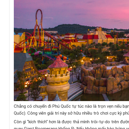
Chẳng có chuyến đi Phú Quốc tự túc nào là trọn vẹn nếu b
Quốc). Công viên giải trí này sở hữu nhiều trò chơi cực kỳ ph
Còn gì “kích thích” hơn là được thả mình trôi-tự-do trên đư
quay Giant Boomerang khổng lồ. Nếu không mấy hào hứng với