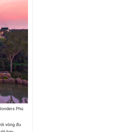
nWonders Phú
với vòng đu
ười hay