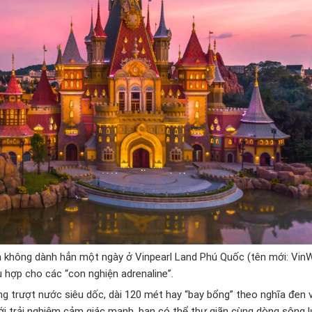
ạn không dành hẳn một ngày ở Vinpearl Land Phú Quốc (tên mới: Vi
ù hợp cho các “con nghiện adrenaline”.
ờng trượt nước siêu dốc, dài 120 mét hay “bay bổng” theo nghĩa đen 
 trải nghiệm cảm giác mạnh, bạn có thể thư giãn cùng dòng sông l