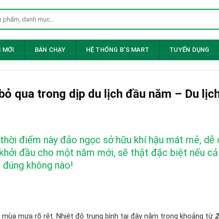
 MỚI
BÁN CHẠY
HỆ THỐNG B’S MART
TUYỂN DỤNG
ỏ qua trong dịp du lịch đầu năm – Du lịc
 thời điểm này đảo ngọc sở hữu khí hậu mát mẻ, dễ 
 khởi đầu cho một năm mới, sẽ thật đặc biệt nếu cả 
c đúng không nào!
 mùa mưa rõ rệt. Nhiệt độ trung bình tại đây nằm trong khoảng từ
2