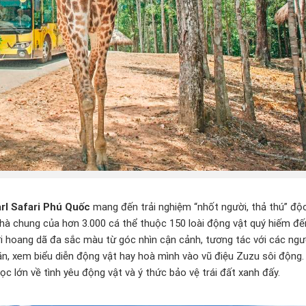
rl Safari Phú Quốc
mang đến trải nghiệm “nhốt người, thả thú” đ
nhà chung của hơn 3.000 cá thể thuộc 150 loài động vật quý hiếm đế
ới hoang dã đa sắc màu từ góc nhìn cận cảnh, tương tác với các ngư
ăn, xem biểu diễn động vật hay hoà mình vào vũ điệu Zuzu sôi động.
c lớn về tình yêu động vật và ý thức bảo vệ trái đất xanh đấy.