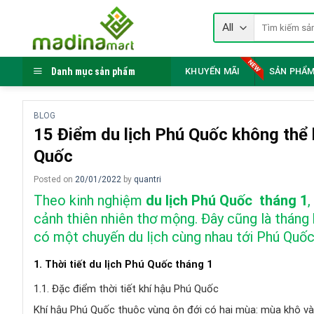
Skip
Tìm
to
kiếm:
content
Danh mục sản phẩm
KHUYẾN MÃI
SẢN PHẨM
BLOG
15 Điểm du lịch Phú Quốc không thể b
Quốc
Posted on
20/01/2022
by
quantri
Theo kinh nghiệm
du lịch Phú Quốc tháng 1
,
cảnh thiên nhiên thơ mộng. Đây cũng là tháng
có một chuyến du lịch cùng nhau tới Phú Quố
1. Thời tiết du lịch Phú Quốc tháng 1
1.1. Đặc điểm thời tiết khí hậu Phú Quốc
Khí hậu Phú Quốc thuộc vùng ôn đới có hai mùa: mùa khô và