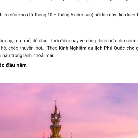
 là mùa khô (từ tháng 10 – tháng 5 năm sau) bởi lúc này điều kiện t
n ấm áp, mát mẻ, dễ chịu. Thời điểm này vô cùng thích hợp cho nhữ
n hô, chèo thuyền, bơi,… Theo
Kinh Nghiệm du lịch Phú Quốc cho g
hí hậu trong lành, thoải mái.
uốc đầu năm