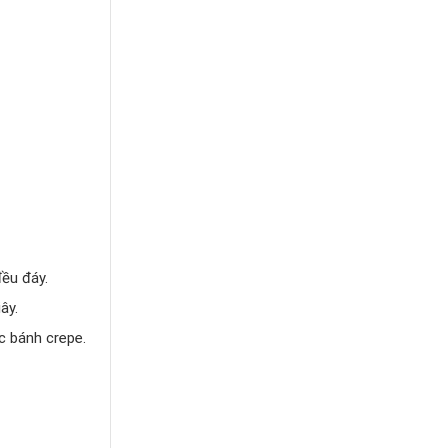
ều đáy.
ây.
c bánh crepe.