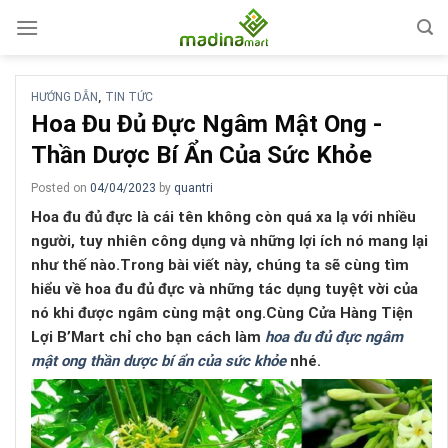
Skip
to
content
HƯỚNG DẪN
TIN TỨC
,
Hoa Đu Đủ Đực Ngâm Mật Ong -
Thần Dược Bí Ẩn Của Sức Khỏe
Posted on
04/04/2023
by
quantri
Hoa đu đủ đực là cái tên không còn quá xa lạ với nhiều
người, tuy nhiên công dụng và những lợi ích nó mang lại
như thế nào.Trong bài viết này, chúng ta sẽ cùng tìm
hiểu về hoa đu đủ đực và những tác dụng tuyệt vời của
nó khi được ngâm cùng mật ong.Cùng Cửa Hàng Tiện
Lợi B’Mart chỉ cho bạn cách làm
hoa đu đủ đực ngâm
mật ong thần dược bí ẩn của sức khỏe
nhé.