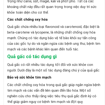
trọng như canxi, sắt, magiê, kali và phốt pho. Tất cả các
khoáng chất này đều rất quan trọng trong việc duy trì sức
khỏe toàn diện cho cơ thể.
Các chất chống oxy hóa
Quả gấc chứa nhiều loại flavonoid và carotenoid, đặc biệt là
beta-carotene và lycopene, là những chất chống oxy hóa
mạnh. Chúng có tác dụng bảo vệ tế bào khỏi sự tấn công
của các gốc tự do và ngăn ngừa các bệnh ung thư, bệnh tim
mạch và các bệnh khác liên quan đến tuổi tác.
Quả gấc có tác dụng gì
Quả gấc có rất nhiều tác dụng tốt đối với sức khỏe con
người. Dưới đây là một số tác dụng đáng chú ý của quả gấc:
Bảo vệ sức khỏe tim mạch
Các chất chống oxy hóa trong quả gấc giúp ngăn ngừa bệnh
tim mạch và các vấn đề liên quan đến lão hóa. Một số
nghiên cứu cho thấy rằng việc tiêu thụ quả gấc định kỳ có
thể giúp giảm nguy cơ bệnh tim mạch và đột quỵ.