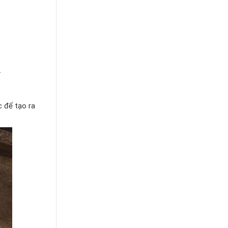
.
c để tạo ra