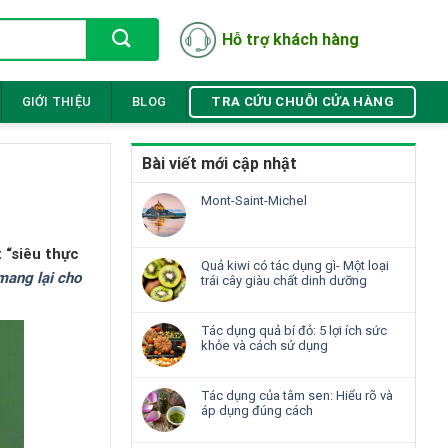
Hỗ trợ khách hàng
TRA CỨU CHUỖI CỬA HÀNG
GIỚI THIỆU
BLOG
Bài viết mới cập nhật
Mont-Saint-Michel
t “siêu thực
Quả kiwi có tác dụng gì- Một loại
 mang lại cho
trái cây giàu chất dinh dưỡng
Tác dụng quả bí đỏ: 5 lợi ích sức
khỏe và cách sử dụng
Tác dụng của tâm sen: Hiểu rõ và
áp dụng đúng cách