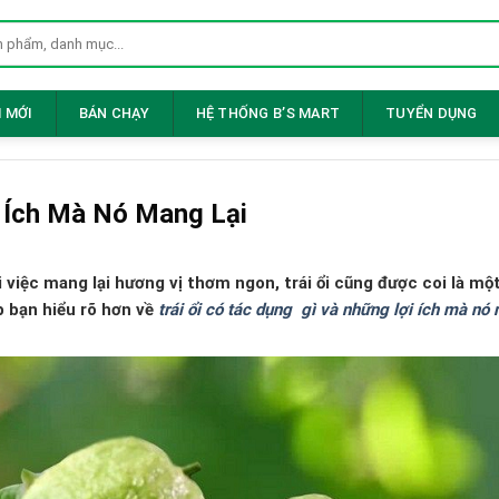
 MỚI
BÁN CHẠY
HỆ THỐNG B’S MART
TUYỂN DỤNG
i Ích Mà Nó Mang Lại
ài việc mang lại hương vị thơm ngon, trái ổi cũng được coi là mộ
úp bạn hiểu rõ hơn về
trái ổi có tác dụng gì và những lợi ích mà nó