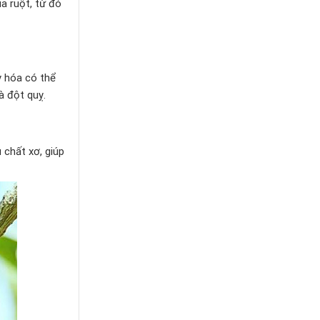
a ruột, từ đó
y hóa có thể
à đột quỵ.
 chất xơ, giúp