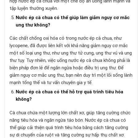
hợp nước ép cà chua với một chế độ ăn uống lành mạnh và
tập luyện thường xuyên.
Nước ép cà chua có thể giúp làm giảm nguy cơ mắc
ung thư không?
Các chất chống oxi hóa có trong nước ép cà chua, như
lycopene, đã được liên kết với khả năng giảm nguy cơ mắc
một số loại ung thư, như ung thư tử cung, ung thư vú và ung
thư tụy. Tuy nhiên, việc uống nước ép cà chua không phải là
biện pháp đơn lẻ để ngăn ngừa hoặc điều trị ung thư. Để
giảm nguy cơ mắc ung thư, bạn nên duy trì một lối sống lành
mạnh tổng thể và tư vấn chuyên gia y tế.
Nước ép cà chua có thể hỗ trợ quá trình tiêu hóa
không?
Cà chua chứa một lượng lớn chất xơ, giúp tăng cường chức
năng tiêu hóa và ngăn ngừa táo bón. Nước ép cà chua có
thể giúp cải thiện quá trình tiêu hóa bằng cách tăng cường
sự di chuyển của ruột và tăng cường sự hấp thụ chất xơ.