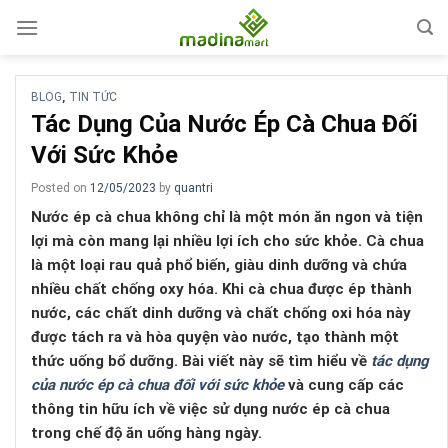
Skip
to
content
BLOG
TIN TỨC
,
Tác Dụng Của Nước Ép Cà Chua Đối
Với Sức Khỏe
Posted on
12/05/2023
by
quantri
Nước ép cà chua không chỉ là một món ăn ngon và tiện
lợi mà còn mang lại nhiều lợi ích cho sức khỏe. Cà chua
là một loại rau quả phổ biến, giàu dinh dưỡng và chứa
nhiều chất chống oxy hóa. Khi cà chua được ép thành
nước, các chất dinh dưỡng và chất chống oxi hóa này
được tách ra và hòa quyện vào nước, tạo thành một
thức uống bổ dưỡng. Bài viết này sẽ tìm hiểu về
tác dụng
của nước ép cà chua đối với sức khỏe
và cung cấp các
thông tin hữu ích về việc sử dụng nước ép cà chua
trong chế độ ăn uống hàng ngày.