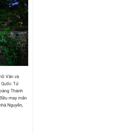
 hồ Văn và
. Quốc Tử
Hoàng Thành
n điều may mắn
 nhà Nguyễn,