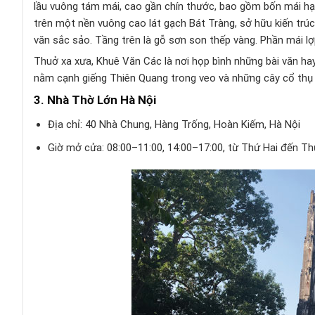
lầu vuông tám mái, cao gần chín thước, bao gồm bốn mái hạ
trên một nền vuông cao lát gạch Bát Tràng, sở hữu kiến trúc
văn sắc sảo. Tầng trên là gỗ sơn son thếp vàng. Phần mái l
Thuở xa xưa, Khuê Văn Các là nơi họp bình những bài văn hay
nằm cạnh giếng Thiên Quang trong veo và những cây cổ thụ 
3. Nhà Thờ Lớn Hà Nội
Địa chỉ: 40 Nhà Chung, Hàng Trống, Hoàn Kiếm, Hà Nội
Giờ mở cửa: 08:00–11:00, 14:00–17:00, từ Thứ Hai đến Th