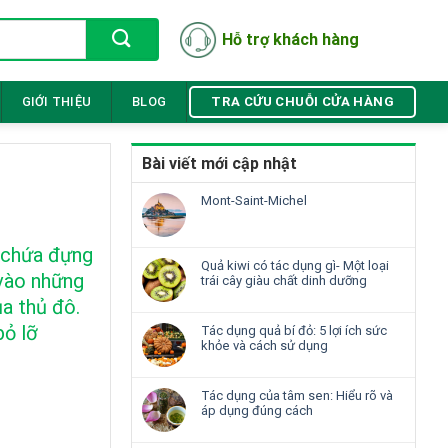
Hỗ trợ khách hàng
TRA CỨU CHUỖI CỬA HÀNG
GIỚI THIỆU
BLOG
Bài viết mới cập nhật
Mont-Saint-Michel
c chứa đựng
Quả kiwi có tác dụng gì- Một loại
 vào những
trái cây giàu chất dinh dưỡng
ủa thủ đô.
bỏ lỡ
Tác dụng quả bí đỏ: 5 lợi ích sức
khỏe và cách sử dụng
Tác dụng của tâm sen: Hiểu rõ và
áp dụng đúng cách