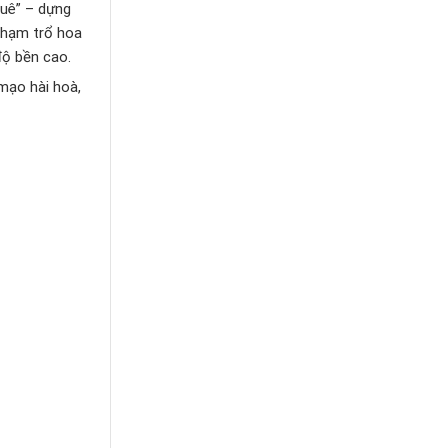
huê” – dựng
 chạm trổ hoa
 độ bền cao.
 mạo hài hoà,