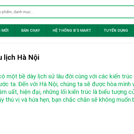
 MỚI
BÁN CHẠY
HỆ THỐNG B’S MART
TUYỂN DỤNG
 lịch Hà Nội
ó một bề dày lịch sử lâu đời cùng với các kiến trú
nước ta. Đến với Hà Nội, chúng ta sẽ được hòa mình
uất, hiện đại, những lối kiến trúc là biểu tượng c
ầy thú vị và hứa hẹn, bạn chắc chắn sẽ không muốn 