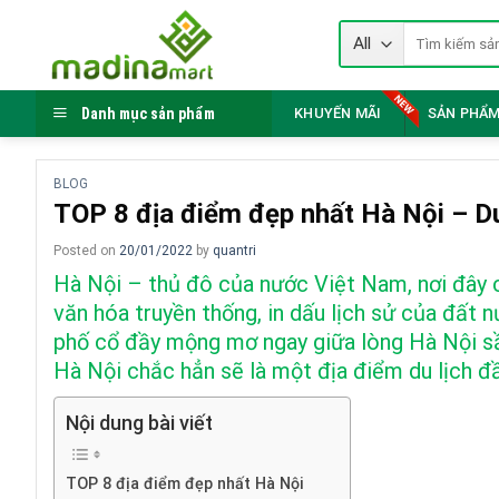
Skip
Tìm
to
kiếm:
content
Danh mục sản phẩm
KHUYẾN MÃI
SẢN PHẨM
BLOG
TOP 8 địa điểm đẹp nhất Hà Nội – Du
Posted on
20/01/2022
by
quantri
Hà Nội – thủ đô của nước Việt Nam, nơi đây c
văn hóa truyền thống, in dấu lịch sử của đất 
phố cổ đầy mộng mơ ngay giữa lòng Hà Nội sầm 
Hà Nội chắc hẳn sẽ là một địa điểm du lịch đ
Nội dung bài viết
TOP 8 địa điểm đẹp nhất Hà Nội