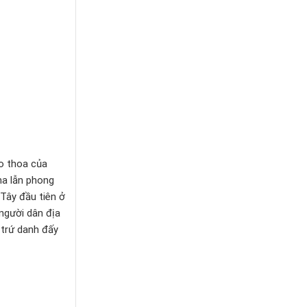
ao thoa của
ha lẫn phong
 Tây đầu tiên ở
 người dân địa
 trứ danh đấy