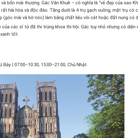
 và bốn mái thượng. Gác Văn Khuê – có nghĩa là “vẻ đẹp của sao K
 rất hài hòa và độc đáo. Tầng dưới là 4 trụ gạch vuông, mặt trụ có
ợp (góc mái và bờ nóc) làm bằng chất liệu vôi cát hoặc đất nung có
 của các sĩ tử đã thi trúng khoa thi hội. Gác tuy nhỏ nhưng có diện
xanh tốt.
ứ Bảy | 07:00–10:30, 15:00–21:00, Chủ Nhật.